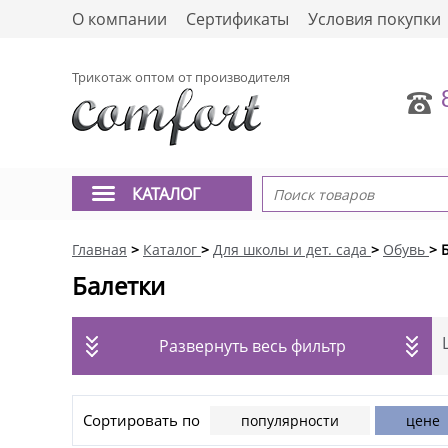
О компании
Сертификаты
Условия покупки
Трикотаж оптом от производителя
КАТАЛОГ
Главная
>
Каталог
>
Для школы и дет. сада
>
Обувь
> 
Балетки
Развернуть весь фильтр
Сортировать по
популярности
цене