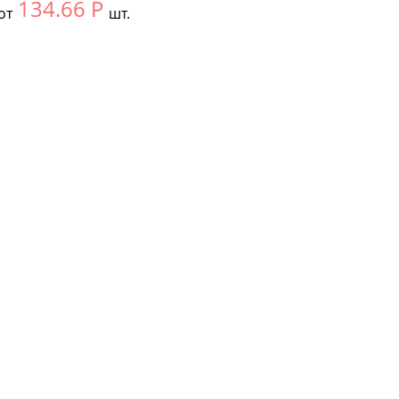
134.66
Р
от
шт.
ть размер:
null
ковке:
12 шт.
чество: