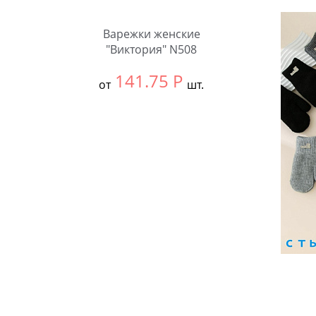
Варежки женские
"Виктория" N508
141.75
Р
от
шт.
Выбрать размер:
null
В упаковке:
12 шт.
Количество: