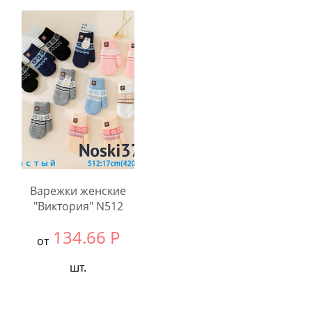
Выбрать размер:
null
В упаковке:
12
шт.
Количество:
Варежки женские
"Виктория" N512
134.66
Р
от
шт.
Выбрать размер:
null