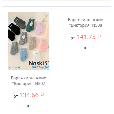
Варежки женские
"Виктория" N508
141.75
Р
от
шт.
Выбрать размер:
null
В упаковке:
12
шт.
Варежки женские
Количество:
"Виктория" N507
134.66
Р
от
шт.