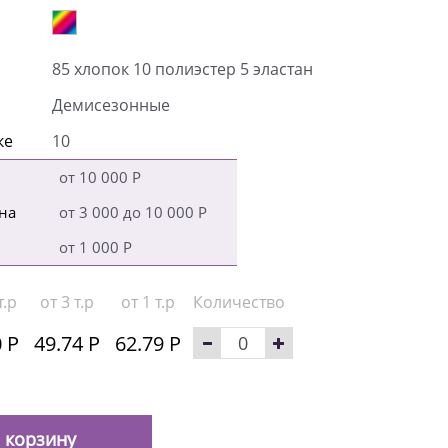
85 хлопок 10 полиэстер 5 эластан
Демисезонные
ке
10
от 10 000 Р
на
от 3 000 до 10 000 Р
от 1 000 Р
т.р
от 3 т.р
от 1 т.р
Количество
 Р
49.74 Р
62.79 Р
 корзину