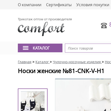
О компании
Сертификаты
Условия покупки
Трикотаж оптом от производителя
КАТАЛОГ
Главная
>
Каталог
>
Чулочно-носочные изделия
>
Нос
Носки женские №81-CNK-V-H1