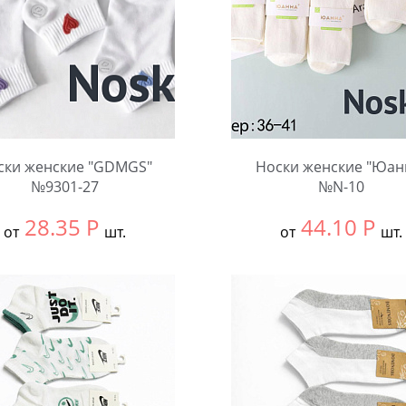
ски женские "GDMGS"
Носки женские "Юан
№9301-27
№N-10
28.35
Р
44.10
Р
от
шт.
от
шт.
ть размер:
36-41
Выбрать размер:
36-41
ковке:
10 шт.
В упаковке:
10 шт.
чество:
Количество: