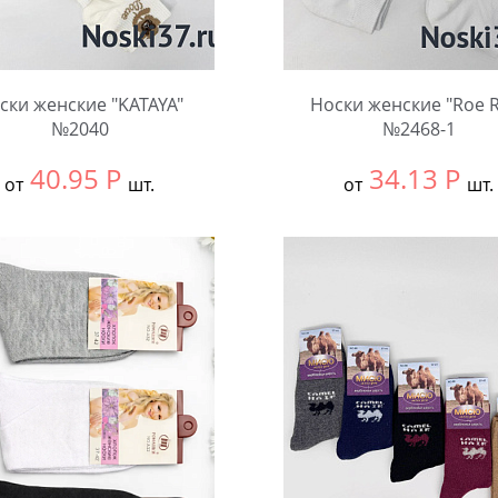
ски женские "KATAYA"
Носки женские "Roe 
№2040
№2468-1
40.95
Р
34.13
Р
от
шт.
от
шт.
ть размер:
36-41
Выбрать размер:
37-41
ковке:
10 шт.
В упаковке:
10 шт.
чество:
Количество: