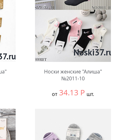
ша"
Носки женские "Алиша"
№2011-10
34.13
Р
от
шт.
Выбрать размер:
36-41
В упаковке:
10 шт.
Количество: