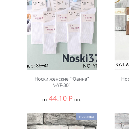
Носки женские "Юанна"
Но
№YF-301
44.10
Р
от
шт.
Выбрать размер:
36-41
Выбра
новинка
В упаковке:
10 шт.
В упа