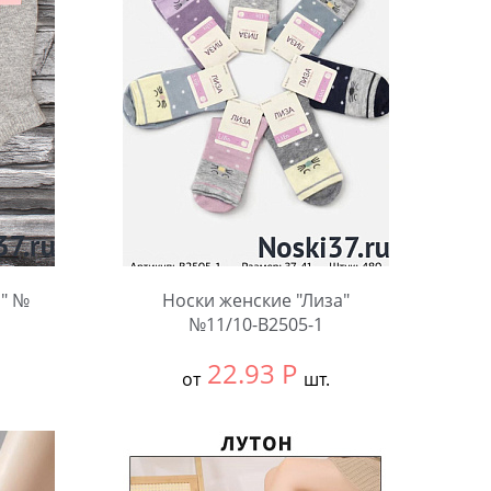
n" №
Носки женские "Лиза"
№11/10-В2505-1
22.93
Р
от
шт.
Выбрать размер:
37-41
В упаковке:
12 шт.