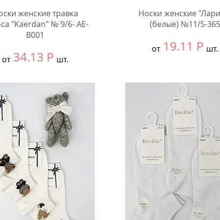
оски женские травка
Носки женские "Лари
са "Kaerdan" № 9/6- AE-
(белые) №11/5-36
B001
19.11
Р
от
шт.
34.13
Р
от
шт.
Выбрать размер:
36-42
ть размер:
38-42
В упаковке:
12 шт.
ковке:
12 шт.
Количество:
чество: