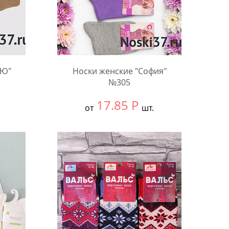
СЮ"
Носки женские "София"
№305
17.85
Р
от
шт.
Выбрать размер:
37-41
В упаковке:
12 шт.
Количество: