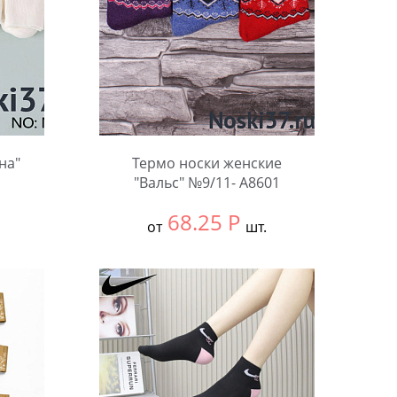
на"
Термо носки женские
"Вальс" №9/11- A8601
68.25
Р
от
шт.
Выбрать размер:
36-41
В упаковке:
12 шт.
Количество: