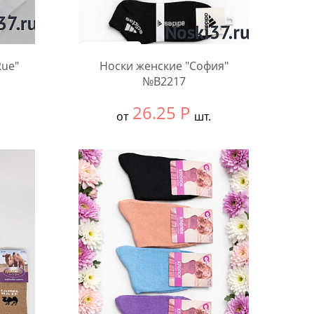
Rue"
Носки женские "София"
№В2217
26.25
Р
от
шт.
Выбрать размер:
36-41
В упаковке:
10 шт.
Количество: