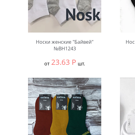
Носки женские "Байвей"
Нос
№BH1243
23.63
Р
от
шт.
Выбрать размер:
36-41
Выбра
В упаковке:
10 шт.
В упа
Количество:
Коли