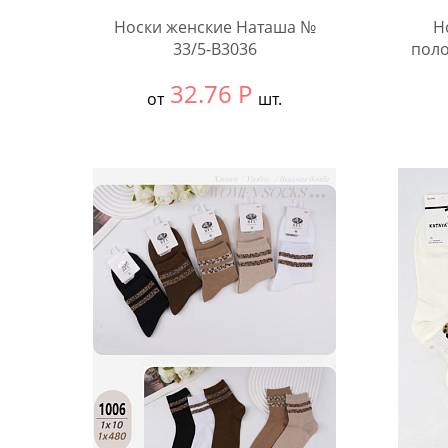
Носки женские Наташа №
Н
33/5-B3036
поло
32.76
Р
от
шт.
Выбрать размер:
37-41
Выбра
В упаковке:
10 шт.
В упа
Количество:
Коли