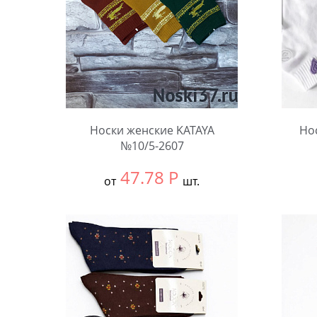
Носки женские KATAYA
Но
№10/5-2607
47.78
Р
от
шт.
Выбрать размер:
37-41
Выбра
В упаковке:
10 шт.
В упа
Количество:
Коли