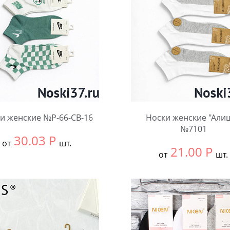
и женские №Р-66-СВ-16
Носки женские "Али
№7101
30.03
Р
от
шт.
21.00
Р
от
шт.
ть размер:
36-41
Выбрать размер:
36-41
ковке:
10 шт.
В упаковке:
10 шт.
чество:
Количество: