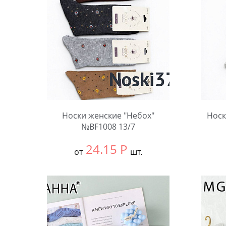
Носки женские "Небох"
Носк
№BF1008 13/7
24.15
Р
от
шт.
Выбра
Выбрать размер:
36-41
В упа
В упаковке:
10 шт.
Коли
Количество: