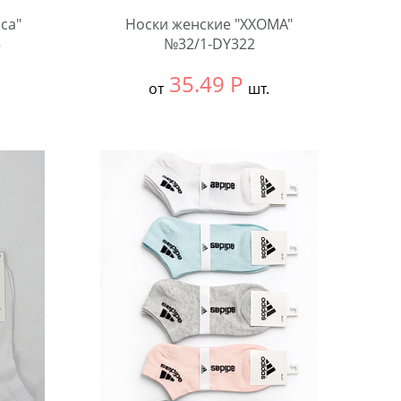
са"
Носки женские "XXOMA"
5
№32/1-DY322
35.49
Р
от
шт.
Выбрать размер:
36-41
В упаковке:
10 шт.
Количество: