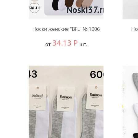
Носки женские "BFL" № 1006
Но
34.13
Р
от
шт.
Выбрать размер:
36-41
Выбра
В упаковке:
10 шт.
В упа
Количество:
Коли