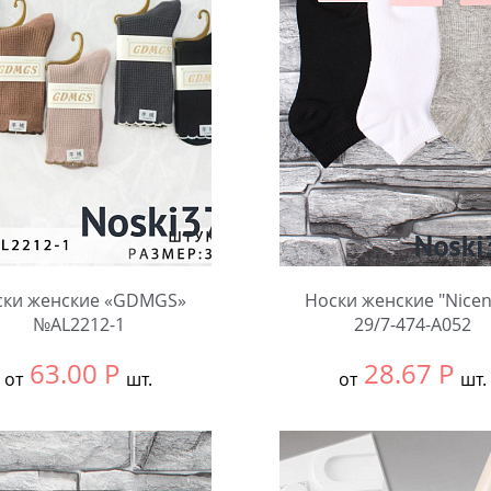
ски женские «GDMGS»
Носки женские "Nice
№AL2212-1
29/7-474-A052
63.00
Р
28.67
Р
от
шт.
от
шт.
ть размер:
37-41
Выбрать размер:
37-41
ковке:
10 шт.
В упаковке:
10 шт.