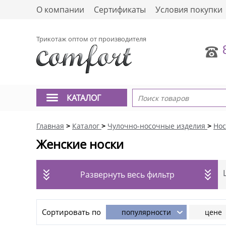
О компании
Сертификаты
Условия покупки
Трикотаж оптом от производителя
КАТАЛОГ
Главная
>
Каталог
>
Чулочно-носочные изделия
>
Нос
Женские носки
Развернуть весь фильтр
Сортировать по
популярности
цене