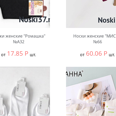
ки женские "Ромашка"
Носки женские "МИ
№А32
№66
17.85
Р
60.06
Р
от
шт.
от
шт.
ть размер:
37-42
Выбрать размер:
37-41
ковке:
12 шт.
В упаковке:
12 шт.
чество:
Количество: