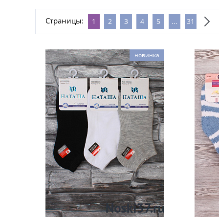
Страницы:
1
2
3
4
5
...
31
новинка